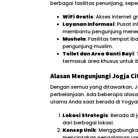
berbagai fasilitas penunjang, seper
WiFi Gratis
: Akses internet g
Layanan Informasi
: Pusat i
membantu pengunjung menemu
Mushola
: Fasilitas tempat i
pengunjung muslim.
Toilet dan Area Ganti Bayi
:
termasuk area khusus untuk i
Alasan Mengunjungi Jogja Ci
Dengan semua yang ditawarkan, Jo
perbelanjaan. Ada beberapa alas
utama Anda saat berada di Yogya
Lokasi Strategis
: Berada di
dari berbagai lokasi.
Konsep Unik
: Menggabungkan
menciptakan pengalaman yang