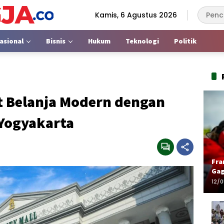
Kamis, 6 Agustus 2026
asional
Bisnis
Hukum
Teknologi
Politik
at Belanja Modern dengan
Yogyakarta
Fra
Gag
12/