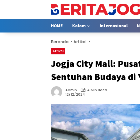
Langsung
ke
konten
HOME
Kolom
Internasional
N
Beranda
Artikel
Artikel
Jogja City Mall: Pus
Sentuhan Budaya di 
Admin
4 Min Baca
12/12/2024