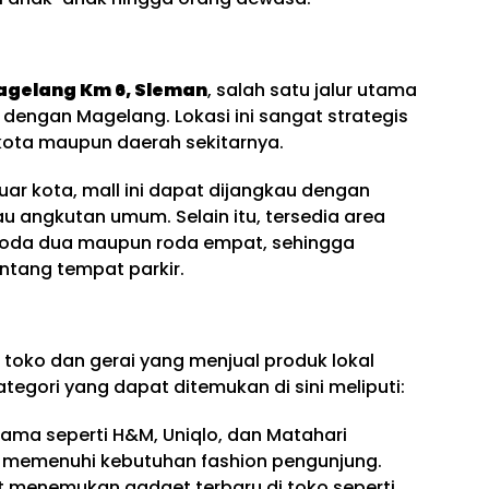
agelang Km 6, Sleman
, salah satu jalur utama
ngan Magelang. Lokasi ini sangat strategis
kota maupun daerah sekitarnya.
uar kota, mall ini dapat dijangkau dengan
tau angkutan umum. Selain itu, tersedia area
 roda dua maupun roda empat, sehingga
entang tempat parkir.
toko dan gerai yang menjual produk lokal
tegori yang dapat ditemukan di sini meliputi:
nama seperti H&M, Uniqlo, dan Matahari
k memenuhi kebutuhan fashion pengunjung.
t menemukan gadget terbaru di toko seperti