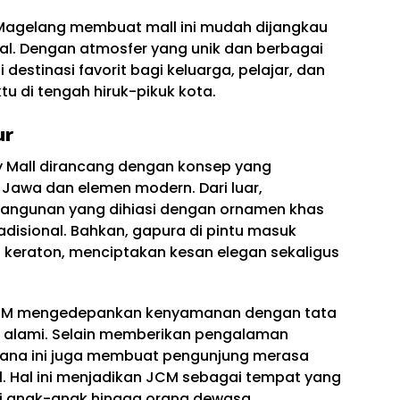
n Magelang membuat mall ini mudah dijangkau
l. Dengan atmosfer yang unik dan berbagai
 destinasi favorit bagi keluarga, pelajar, dan
u di tengah hiruk-pikuk kota.
ur
ty Mall dirancang dengan konsep yang
 Jawa dan elemen modern. Dari luar,
bangunan yang dihiasi dengan ornamen khas
adisional. Bahkan, gapura di pintu masuk
keraton, menciptakan kesan elegan sekaligus
r JCM mengedepankan kenyamanan dengan tata
 alami. Selain memberikan pengalaman
ana ini juga membuat pengunjung merasa
. Hal ini menjadikan JCM sebagai tempat yang
ri anak-anak hingga orang dewasa.