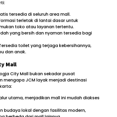
ti:
ratis tersedia di seluruh area mall.
nformasi terletak di lantai dasar untuk
kan toko atau layanan tertentu.
badah yang bersih dan nyaman tersedia bagi
 Tersedia toilet yang terjaga kebersihannya,
bu dan anak.
ty Mall
gja City Mall bukan sekadar pusat
an mengapa JCM layak menjadi destinasi
karta:
 jalur utama, menjadikan mall ini mudah diakses
 budaya lokal dengan fasilitas modern,
 berbeda dari mall lainnya.