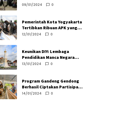
Kuat, Titiek Soeharto Yakin
09/01/2024
0
Prabowo Unggul di Bantul
Pemerintah Kota Yogyakarta
Tertibkan Ribuan APK yang
Melanggar
12/01/2024
0
Keunikan DIY: Lembaga
Pendidikan Manca Negara
Teliti Sistem Keistimewaan
13/01/2024
0
Daerah Istimewa Yogyakarta
Program Gandeng Gendong
Berhasil Ciptakan Partisipasi
Aktif Perusahaan Turunkan
14/01/2024
0
Angka Kemiskinan