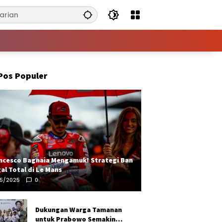
Pos Populer
ncesco Bagnaia Mengamuk! Strategi Ban
al Total di Le Mans
05/2025
0
Dukungan Warga Tamanan
untuk Prabowo Semakin