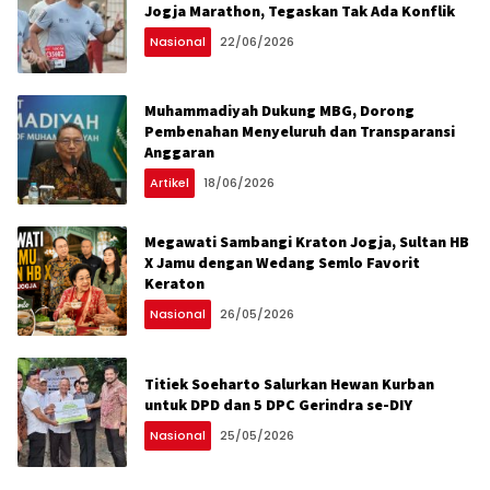
Jogja Marathon, Tegaskan Tak Ada Konflik
Nasional
22/06/2026
Muhammadiyah Dukung MBG, Dorong
Pembenahan Menyeluruh dan Transparansi
Anggaran
Artikel
18/06/2026
Megawati Sambangi Kraton Jogja, Sultan HB
X Jamu dengan Wedang Semlo Favorit
Keraton
Nasional
26/05/2026
Titiek Soeharto Salurkan Hewan Kurban
untuk DPD dan 5 DPC Gerindra se-DIY
Nasional
25/05/2026