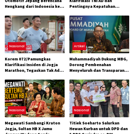
Otomotif Jepang Berencana
Klarifikasi TNI AD dan
Hengkang dari Indonesia ke
Pentingnya Kepatuhan
Vietnam
Aturan Lomba
Nasional
Artikel
Korem 072/Pamungkas
Muhammadiyah Dukung MBG,
Klarifikasi Insiden di Jogja
Dorong Pembenahan
Marathon, Tegaskan Tak Ada
Menyeluruh dan Transparansi
Konflik
Anggaran
Nasional
Nasional
Megawati Sambangi Kraton
Titiek Soeharto Salurkan
Jogja, Sultan HB X Jamu
Hewan Kurban untuk DPD dan