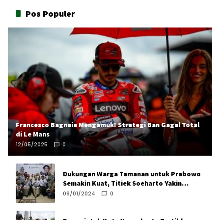
Pos Populer
Francesco Bagnaia Mengamuk! Strategi Ban Gagal Total
di Le Mans
12/05/2025
0
Dukungan Warga Tamanan untuk Prabowo
Semakin Kuat, Titiek Soeharto Yakin
Prabowo Unggul di Bantul
09/01/2024
0