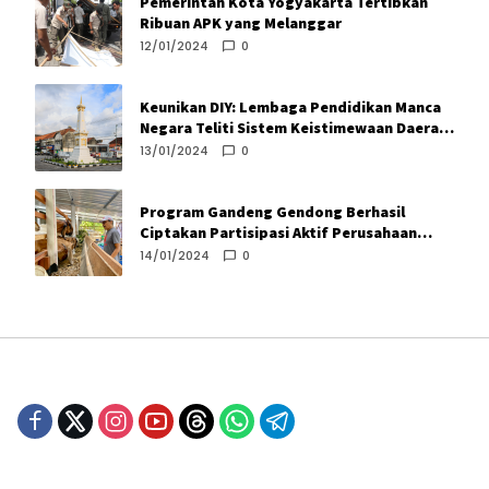
Pemerintah Kota Yogyakarta Tertibkan
Ribuan APK yang Melanggar
12/01/2024
0
Keunikan DIY: Lembaga Pendidikan Manca
Negara Teliti Sistem Keistimewaan Daerah
Istimewa Yogyakarta
13/01/2024
0
Program Gandeng Gendong Berhasil
Ciptakan Partisipasi Aktif Perusahaan
Turunkan Angka Kemiskinan
14/01/2024
0