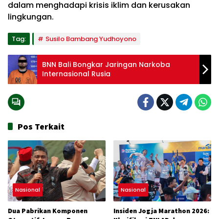
dalam menghadapi krisis iklim dan kerusakan
lingkungan.
Tag:
Susilo Bambang Yudhoyono
BNN Bali Bongkar Jaringan Narkoba
Internasional Rusia
Pos Terkait
Nasional
Nasional
Dua Pabrikan Komponen
Insiden Jogja Marathon 2026: