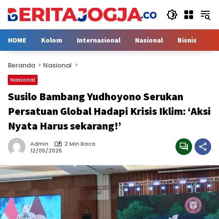
Langsung
ke
konten
HOME
Kolom
Internasional
Nasional
Bisnis
H
Beranda
Nasional
Nasional
Susilo Bambang Yudhoyono Serukan
Persatuan Global Hadapi Krisis Iklim: ‘Aksi
Nyata Harus sekarang!’
Admin
2 Min Baca
12/05/2025