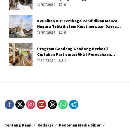
12/01/2024
0
Keunikan DIY: Lembaga Pendidikan Manca
Negara Teliti Sistem Keistimewaan Daerah
Istimewa Yogyakarta
13/01/2024
0
Program Gandeng Gendong Berhasil
Ciptakan Partisipasi Aktif Perusahaan
Turunkan Angka Kemiskinan
14/01/2024
0
Tentang Kami
Redaksi
Pedoman Media Siber