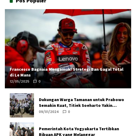
Pos Populer
Francesco Bagnaia Mengamuk! Strategi Ban Gagal Total
di Le Mans
12/05/2025
0
Dukungan Warga Tamanan untuk Prabowo
Semakin Kuat, Titiek Soeharto Yakin
Prabowo Unggul di Bantul
09/01/2024
0
Pemerintah Kota Yogyakarta Tertibkan
Ribuan APK yang Melanggar