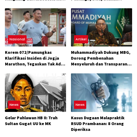
Vietnam
Aturan Lomba
Nasional
Artikel
Korem 072/Pamungkas
Muhammadiyah Dukung MBG,
Klarifikasi Insiden di Jogja
Dorong Pembenahan
Marathon, Tegaskan Tak Ada
Menyeluruh dan Transparansi
Konflik
Anggaran
News
News
Gelar Pahlawan HB II: Trah
Kasus Dugaan Malapraktik
Sultan Gugat UU ke MK
RSUD Prambanan: 8 Orang
Diperiksa