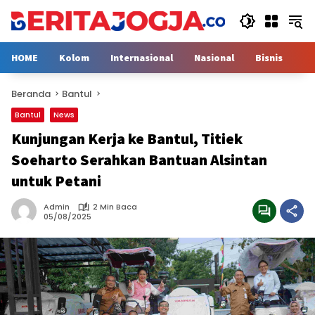
Langsung
ke
konten
HOME
Kolom
Internasional
Nasional
Bisnis
H
Beranda
Bantul
Bantul
News
Kunjungan Kerja ke Bantul, Titiek
Soeharto Serahkan Bantuan Alsintan
untuk Petani
Admin
2 Min Baca
05/08/2025