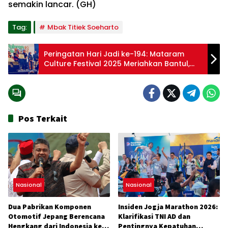
semakin lancar. (GH)
Tag:
Mbak Titiek Soeharto
Peringatan Hari Jadi ke-194: Mataram
Culture Festival 2025 Meriahkan Bantul,
Hadirkan Seniman Kondang dan Ekonomi
Kreatif
Pos Terkait
Nasional
Nasional
Dua Pabrikan Komponen
Insiden Jogja Marathon 2026:
Otomotif Jepang Berencana
Klarifikasi TNI AD dan
Hengkang dari Indonesia ke
Pentingnya Kepatuhan