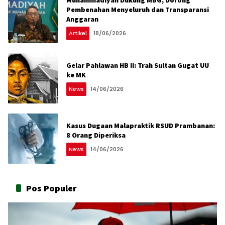
Muhammadiyah Dukung MBG, Dorong
Pembenahan Menyeluruh dan Transparansi
Anggaran
Artikel
18/06/2026
Gelar Pahlawan HB II: Trah Sultan Gugat UU
ke MK
News
14/06/2026
Kasus Dugaan Malapraktik RSUD Prambanan:
8 Orang Diperiksa
News
14/06/2026
Pos Populer