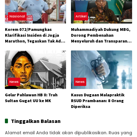
Nasional
Artikel
Korem 072/Pamungkas
Muhammadiyah Dukung MBG,
Klarifikasi Insiden di Jogja
Dorong Pembenahan
Marathon, Tegaskan Tak Ada
Menyeluruh dan Transparansi
Konflik
Anggaran
News
News
Gelar Pahlawan HB II: Trah
Kasus Dugaan Malapraktik
Sultan Gugat UU ke MK
RSUD Prambanan: 8 Orang
Diperiksa
Tinggalkan Balasan
Alamat email Anda tidak akan dipublikasikan.
Ruas yang