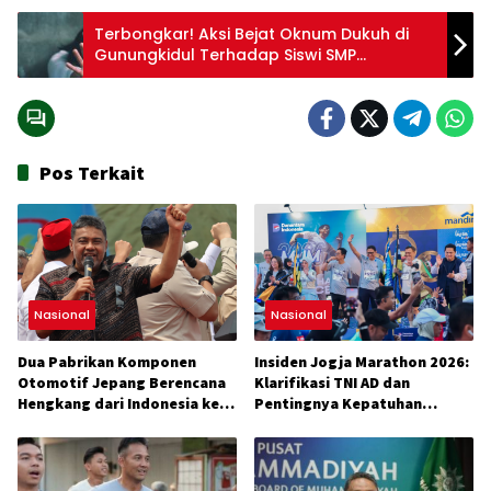
Terbongkar! Aksi Bejat Oknum Dukuh di
Gunungkidul Terhadap Siswi SMP
Menggemparkan Warga
Pos Terkait
Nasional
Nasional
Dua Pabrikan Komponen
Insiden Jogja Marathon 2026:
Otomotif Jepang Berencana
Klarifikasi TNI AD dan
Hengkang dari Indonesia ke
Pentingnya Kepatuhan
Vietnam
Aturan Lomba