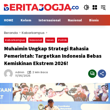
Langsung
ke
konten
HOME
Kolom
Internasional
Nasional
Bisnis
H
Beranda
Kabarkampus
Kabarkampus
Nasional
News
Politik
Muhaimin Ungkap Strategi Rahasia
Pemerintah: Targetkan Indonesia Bebas
Kemiskinan Ekstrem 2026!
Admin
2 Min Baca
11/05/2025