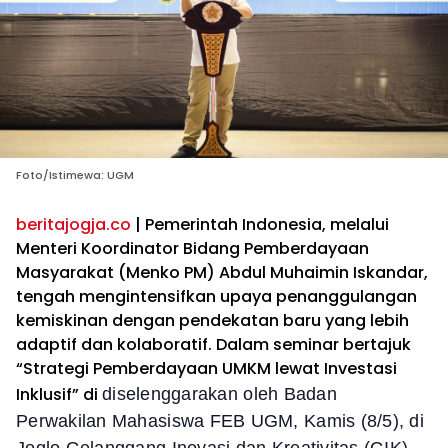
Foto/Istimewa: UGM
beritajogja.co
| Pemerintah Indonesia, melalui
Menteri Koordinator Bidang Pemberdayaan
Masyarakat (Menko PM) Abdul Muhaimin Iskandar,
tengah mengintensifkan upaya penanggulangan
kemiskinan dengan pendekatan baru yang lebih
adaptif dan kolaboratif. Dalam seminar bertajuk
“Strategi Pemberdayaan UMKM lewat Investasi
Inklusif” di
diselenggarakan oleh Badan
Perwakilan Mahasiswa FEB UGM, Kamis (8/5), di
Joglo Gelanggang Inovasi dan Kreativitas (GIK)