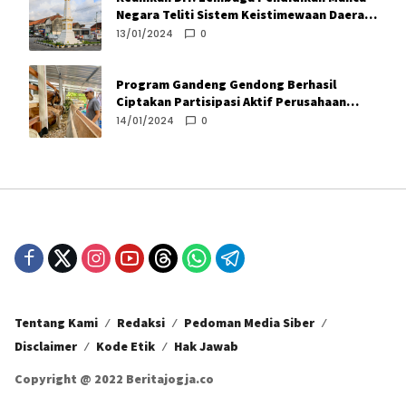
Negara Teliti Sistem Keistimewaan Daerah
Istimewa Yogyakarta
13/01/2024
0
Program Gandeng Gendong Berhasil
Ciptakan Partisipasi Aktif Perusahaan
Turunkan Angka Kemiskinan
14/01/2024
0
Tentang Kami
Redaksi
Pedoman Media Siber
Disclaimer
Kode Etik
Hak Jawab
Copyright @ 2022 Beritajogja.co