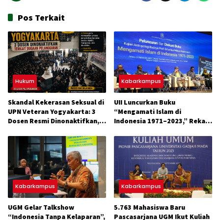
Pos Terkait
Hukum
Kabarkampus
Skandal Kekerasan Seksual di
UII Luncurkan Buku
UPN Veteran Yogyakarta: 3
“Mengamati Islam di
Dosen Resmi Dinonaktifkan,
Indonesia 1971–2023,” Rekam
Belasan Korban Angkat Bicara
52 Tahun Transformasi
Keislaman
Kabarkampus
Kabarkampus
UGM Gelar Talkshow
5.763 Mahasiswa Baru
“Indonesia Tanpa Kelaparan”,
Pascasarjana UGM Ikut Kuliah