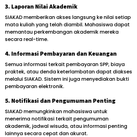
3.
Laporan Nilai Akademik
SIAKAD memberikan akses langsung ke nilai setiap
mata kuliah yang telah diambil. Mahasiswa dapat
memantau perkembangan akademik mereka
secara real-time.
4.
Informasi Pembayaran dan Keuangan
Semua informasi terkait pembayaran SPP, biaya
praktek, atau denda keterlambatan dapat diakses
melalui SIAKAD. Sistem ini juga menyediakan bukti
pembayaran elektronik.
5.
Notifikasi dan Pengumuman Penting
SIAKAD memungkinkan mahasiswa untuk
menerima notifikasi terkait pengumuman
akademik, jadwal wisuda, atau informasi penting
lainnya secara cepat dan akurat.