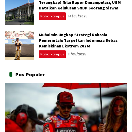
Terungkap! Nilai Rapor Dimanipulasi, UGM
Batalkan Kelulusan SNBP Seorang Siswa!
Kabarkampus
14/05/2025
Muhaimin Ungkap Strategi Rahasia
Pemerintah: Targetkan Indonesia Bebas
Kemiskinan Ekstrem 2026!
Kabarkampus
11/05/2025
Pos Populer