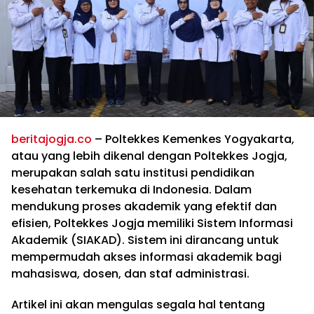
beritajogja.co
– Poltekkes Kemenkes Yogyakarta,
atau yang lebih dikenal dengan Poltekkes Jogja,
merupakan salah satu institusi pendidikan
kesehatan terkemuka di Indonesia. Dalam
mendukung proses akademik yang efektif dan
efisien, Poltekkes Jogja memiliki Sistem Informasi
Akademik (SIAKAD). Sistem ini dirancang untuk
mempermudah akses informasi akademik bagi
mahasiswa, dosen, dan staf administrasi.
Artikel ini akan mengulas segala hal tentang