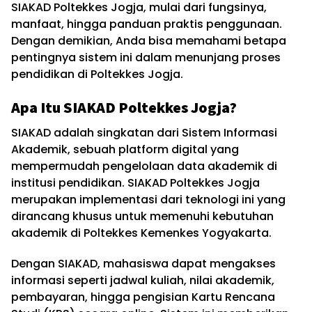
SIAKAD Poltekkes Jogja, mulai dari fungsinya,
manfaat, hingga panduan praktis penggunaan.
Dengan demikian, Anda bisa memahami betapa
pentingnya sistem ini dalam menunjang proses
pendidikan di Poltekkes Jogja.
Apa Itu SIAKAD Poltekkes Jogja?
SIAKAD adalah singkatan dari Sistem Informasi
Akademik, sebuah platform digital yang
mempermudah pengelolaan data akademik di
institusi pendidikan. SIAKAD Poltekkes Jogja
merupakan implementasi dari teknologi ini yang
dirancang khusus untuk memenuhi kebutuhan
akademik di Poltekkes Kemenkes Yogyakarta.
Dengan SIAKAD, mahasiswa dapat mengakses
informasi seperti jadwal kuliah, nilai akademik,
pembayaran, hingga pengisian Kartu Rencana