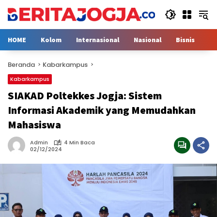
Langsung
ke
konten
HOME
Kolom
Internasional
Nasional
Bisnis
H
Beranda
Kabarkampus
Kabarkampus
SIAKAD Poltekkes Jogja: Sistem
Informasi Akademik yang Memudahkan
Mahasiswa
Admin
4 Min Baca
02/12/2024