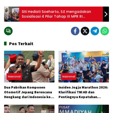
Siti Hediati Soeharto, S.E mengadakan
Sosialisasi 4 Pilar Tahap III MPR RI
Terselenggara Lancar di Balai Desa
Baturetno
Pos Terkait
Nasional
Nasional
Dua Pabrikan Komponen
Insiden Jogja Marathon 2026:
Otomotif Jepang Berencana
Klarifikasi TNI AD dan
Hengkang dari Indonesia ke
Pentingnya Kepatuhan
Vietnam
Aturan Lomba