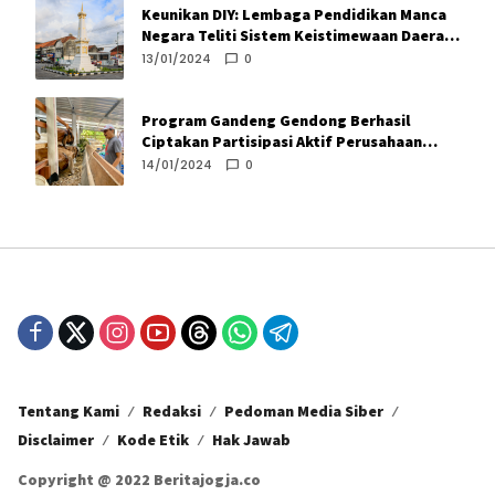
Keunikan DIY: Lembaga Pendidikan Manca
Negara Teliti Sistem Keistimewaan Daerah
Istimewa Yogyakarta
13/01/2024
0
Program Gandeng Gendong Berhasil
Ciptakan Partisipasi Aktif Perusahaan
Turunkan Angka Kemiskinan
14/01/2024
0
Tentang Kami
Redaksi
Pedoman Media Siber
Disclaimer
Kode Etik
Hak Jawab
Copyright @ 2022 Beritajogja.co