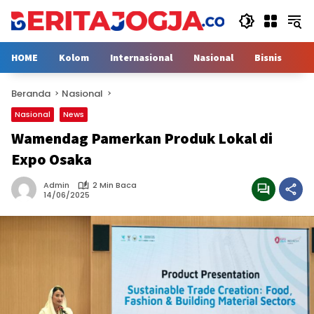
Langsung
ke
konten
HOME
Kolom
Internasional
Nasional
Bisnis
H
Beranda
Nasional
Nasional
News
Wamendag Pamerkan Produk Lokal di
Expo Osaka
Admin
2 Min Baca
14/06/2025