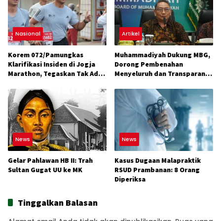
Nasional
Artikel
Korem 072/Pamungkas
Muhammadiyah Dukung MBG,
Klarifikasi Insiden di Jogja
Dorong Pembenahan
Marathon, Tegaskan Tak Ada
Menyeluruh dan Transparansi
Konflik
Anggaran
News
News
Gelar Pahlawan HB II: Trah
Kasus Dugaan Malapraktik
Sultan Gugat UU ke MK
RSUD Prambanan: 8 Orang
Diperiksa
Tinggalkan Balasan